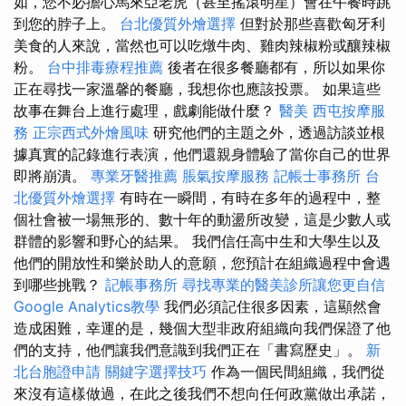
如，您不必擔心馬來亞老虎（甚至搖滾明星）會在午餐時跳
到您的脖子上。
台北優質外燴選擇
但對於那些喜歡匈牙利
美食的人來說，當然也可以吃燉牛肉、雞肉辣椒粉或釀辣椒
粉。
台中排毒療程推薦
後者在很多餐廳都有，所以如果你
正在尋找一家溫馨的餐廳，我想你也應該投票。 如果這些
故事在舞台上進行處理，戲劇能做什麼？
醫美
西屯按摩服
務
正宗西式外燴風味
研究他們的主題之外，透過訪談並根
據真實的記錄進行表演，他們還親身體驗了當你自己的世界
即將崩潰。
專業牙醫推薦
脹氣按摩服務
記帳士事務所
台
北優質外燴選擇
有時在一瞬間，有時在多年的過程中，整
個社會被一場無形的、數十年的動盪所改變，這是少數人或
群體的影響和野心的結果。 我們信任高中生和大學生以及
他們的開放性和樂於助人的意願，您預計在組織過程中會遇
到哪些挑戰？
記帳事務所
尋找專業的醫美診所讓您更自信
Google Analytics教學
我們必須記住很多因素，這顯然會
造成困難，幸運的是，幾個大型非政府組織向我們保證了他
們的支持，他們讓我們意識到我們正在「書寫歷史」。
新
北台胞證申請
關鍵字選擇技巧
作為一個民間組織，我們從
來沒有這樣做過，在此之後我們不想向任何政黨做出承諾，