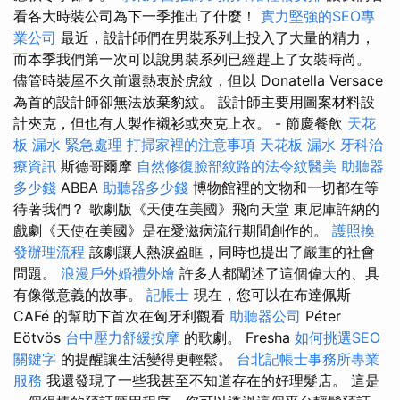
看各大時裝公司為下一季推出了什麼！
實力堅強的SEO專
業公司
最近，設計師們在男裝系列上投入了大量的精力，
而本季我們第一次可以說男裝系列已經趕上了女裝時尚。
儘管時裝屋不久前還熱衷於虎紋，但以 Donatella Versace
為首的設計師卻無法放棄豹紋。 設計師主要用圖案材料設
計夾克，但也有人製作襯衫或夾克上衣。 - 節慶餐飲
天花
板 漏水 緊急處理
打掃家裡的注意事項
天花板 漏水
牙科治
療資訊
斯德哥爾摩
自然修復臉部紋路的法令紋醫美
助聽器
多少錢
ABBA
助聽器多少錢
博物館裡的文物和一切都在等
待著我們？ 歌劇版《天使在美國》飛向天堂 東尼庫許納的
戲劇《天使在美國》是在愛滋病流行期間創作的。
護照換
發辦理流程
該劇讓人熱淚盈眶，同時也提出了嚴重的社會
問題。
浪漫戶外婚禮外燴
許多人都闡述了這個偉大的、具
有像徵意義的故事。
記帳士
現在，您可以在布達佩斯
CAFé 的幫助下首次在匈牙利觀看
助聽器公司
Péter
Eötvös
台中壓力舒緩按摩
的歌劇。 Fresha
如何挑選SEO
關鍵字
的提醒讓生活變得更輕鬆。
台北記帳士事務所專業
服務
我還發現了一些我甚至不知道存在的好理髮店。 這是