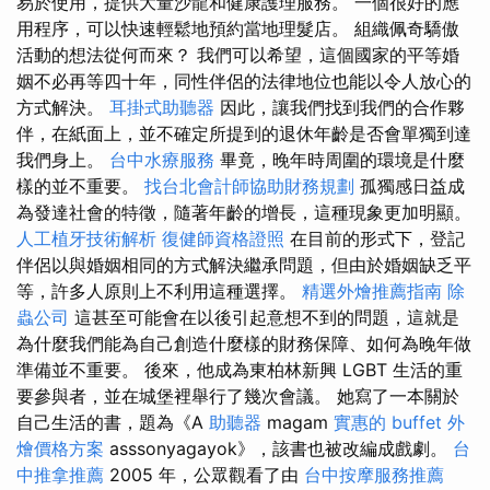
易於使用，提供大量沙龍和健康護理服務。 一個很好的應
用程序，可以快速輕鬆地預約當地理髮店。 組織佩奇驕傲
活動的想法從何而來？ 我們可以希望，這個國家的平等婚
姻不必再等四十年，同性伴侶的法律地位也能以令人放心的
方式解決。
耳掛式助聽器
因此，讓我們找到我們的合作夥
伴，在紙面上，並不確定所提到的退休年齡是否會單獨到達
我們身上。
台中水療服務
畢竟，晚年時周圍的環境是什麼
樣的並不重要。
找台北會計師協助財務規劃
孤獨感日益成
為發達社會的特徵，隨著年齡的增長，這種現象更加明顯。
人工植牙技術解析
復健師資格證照
在目前的形式下，登記
伴侶以與婚姻相同的方式解決繼承問題，但由於婚姻缺乏平
等，許多人原則上不利用這種選擇。
精選外燴推薦指南
除
蟲公司
這甚至可能會在以後引起意想不到的問題，這就是
為什麼我們能為自己創造什麼樣的財務保障、如何為晚年做
準備並不重要。 後來，他成為東柏林新興 LGBT 生活的重
要參與者，並在城堡裡舉行了幾次會議。 她寫了一本關於
自己生活的書，題為《A
助聽器
magam
實惠的 buffet 外
燴價格方案
asssonyagayok》，該書也被改編成戲劇。
台
中推拿推薦
2005 年，公眾觀看了由
台中按摩服務推薦