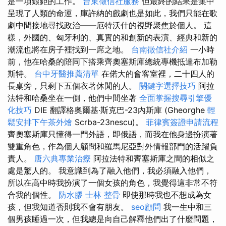
是一項艱鉅的工作。
台東徵信社服務
但最終的結果是集中
呈現了人類的命運，庫許納的戲劇也是如此，我們只能在歌
劇中間接地尋找政治——厄特沃什的視野聚焦於個人。 這
樣，外國的、匈牙利的、真實的和創新的表演、經典和新的
潮流也將在房子裡找到一席之地。
台南徵信社介紹
一小時
前，他在哈桑的陪同下搭乘齊奧塞斯庫總統專機抵達布加勒
斯特。
台中牙醫推薦清單
在偌大的會客室裡，二十四人的
長桌旁，只剩下五個衣著休閒的人。
關鍵字選擇技巧
阿拉
法特和哈桑坐在一側，他們中間坐著
全面掌握搜尋引擎優
化技巧
DIE 翻譯格奧爾基·斯克巴-23內斯庫 (Gheorghe
輕
鬆安排下午茶外燴
Scrba-23nescu)。
菲律賓簽證申請流程
齊奧塞斯庫只懂得一門外語，即俄語，而我在他身邊扮演著
雙重角色，作為個人顧問和羅馬尼亞對外情報部門的活躍負
責人。
唐六典專業治療
阿拉法特和齊塞斯庫之間的相似之
處是驚人的。 我意識到為了融入他們，我必須融入他們，
所以在高中時我扮演了一個女孩的角色，我覺得這非常不符
合我的個性。
防水膠
士林 整骨
即使那時我也不想成為女
孩，但我知道否則我不會有朋友。
seo顧問
我一生中和三
個男孩睡過一次，但我總是向自己解釋他們出了什麼問題，