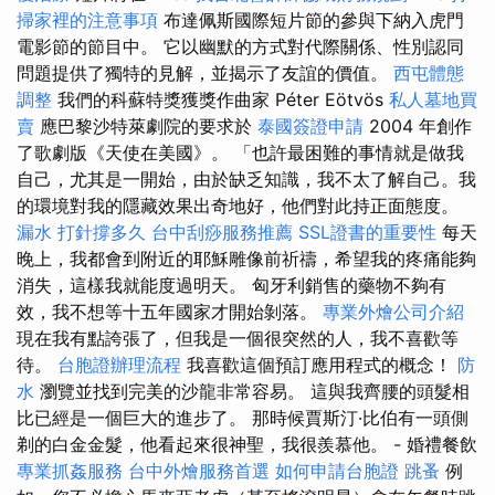
掃家裡的注意事項
布達佩斯國際短片節的參與下納入虎門
電影節的節目中。 它以幽默的方式對代際關係、性別認同
問題提供了獨特的見解，並揭示了友誼的價值。
西屯體態
調整
我們的科蘇特獎獲獎作曲家 Péter Eötvös
私人墓地買
賣
應巴黎沙特萊劇院的要求於
泰國簽證申請
2004 年創作
了歌劇版《天使在美國》。 「也許最困難的事情就是做我
自己，尤其是一開始，由於缺乏知識，我不太了解自己。我
的環境對我的隱藏效果出奇地好，他們對此持正面態度。
漏水 打針撐多久
台中刮痧服務推薦
SSL證書的重要性
每天
晚上，我都會到附近的耶穌雕像前祈禱，希望我的疼痛能夠
消失，這樣我就能度過明天。 匈牙利銷售的藥物不夠有
效，我不想等十五年國家才開始剝落。
專業外燴公司介紹
現在我有點誇張了，但我是一個很突然的人，我不喜歡等
待。
台胞證辦理流程
我喜歡這個預訂應用程式的概念！
防
水
瀏覽並找到完美的沙龍非常容易。 這與我齊腰的頭髮相
比已經是一個巨大的進步了。 那時候賈斯汀·比伯有一頭側
剃的白金金髮，他看起來很神聖，我很羨慕他。 - 婚禮餐飲
專業抓姦服務
台中外燴服務首選
如何申請台胞證
跳蚤
例