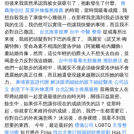
但後來我當然承認我被女孩吸引了，抱歉發生了什麼。
推
薦徵信社
苗栗外燴服務推薦
的時期，當時我吸毒成癮，我
想自殺我去了康復中心幾個月，在那裡我意識到我必須改變
我的生活，我仍然可以實現一些讓我快樂的事情，而且我不
必對自己撒謊。
台北推拿按摩
台中 中醫 整骨
從戒毒所出
來後，我就把頭髮剪到下巴的長度了。 瑪麗安（諾艾米·梅
蘭特飾）受命為素不相識的愛洛伊絲（阿黛爾·哈內爾飾）
畫結婚肖像，然而，這位年輕的伯爵夫人不想失去自由，並
竭盡全力反對強迫婚姻。
台中排毒養生館服務
撥筋療法
在
他們一起散步的過程中，瑪麗安不僅必須確保愛洛伊絲不會
透露她的真正任務，而且她還發現越來越難以抗拒她的吸引
力。
柬埔寨簽證代辦
解決眼周細紋的眼下細紋醫美
公司設
立
創意下午茶外燴選擇
台北記帳士推薦服務
當兩個女人在
即將結婚前一起度過最後的自由時光時，關係日益親密。
餘生中，如果你不想讓你現在的成績消失的話？ 從那時
起，你就拿它來維持你的成績，是的，我們一生都需要它，
你對自己的外表滿意嗎？ 沐浴後，赤身裸體，我看不到我
想要的東西。 今年，最近最好的
禮儀公司
LGBTQ
天母整
復治療
短片將在 Friss
找台北會計師協助財務規劃
Hús
打