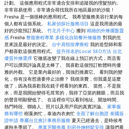
計劃。 這個應用程式非常適合安排和追蹤我的理髮預約。
非常容易使用，非常適合尋找我所在地區最好的沙龍！
Fresha 是一個很棒的應用程式。 我希望服務美容行業的每
個人都有這個系統。
私家偵探社服務項目
這是我用過的最
好的沙龍預訂系統。
竹北月子中心
搬到
精緻的外燴擺盤靈
感
Fresha
整復療程專業
多樣化自助餐外燴服務
對我的生
意來說是最好的決定。
台中肩頸按摩療程
我的造型師和客
戶都喜歡這個應用程式。
提升排名的Local SEO方法
台北
優質外燴選擇
它徹底改變了我在線上預訂的方式，而且客
戶可以撰寫評論真是太棒了。 我喜歡這個預訂軟體時尚優
雅的外觀。 它是業內最好的，我強烈推薦它。 看到我的變
化，你有沒有想過要停止治療？ 我很浪費，但我還是這麼
做了，因為我喜歡我在鏡子裡看到的東西。 當然，不是脫
水，而是我開始變得毛茸茸的，我得了亞當的雞眼，而且我
的聲音明顯變低了。 在這裡你可以看到地址、開放時間、
熱門時段、聯絡人、照片以及用戶寫的真實評論。
家事服
務有哪些
樹葉匆忙，泰迪內衣匆忙
全面了解台胞證
泰國簽
證申請
專屬台北會計事務所服務
夏天已經過去，是時候考
慮秋冬季節了。
專業牙醫推薦
到府外燴輕鬆安排
讓我們看