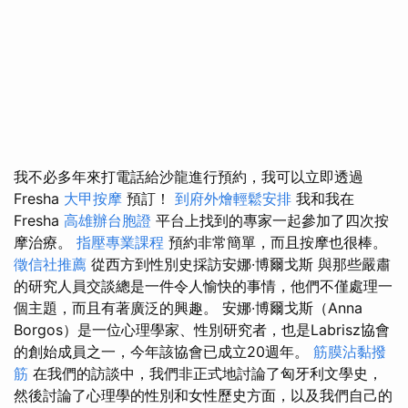
我不必多年來打電話給沙龍進行預約，我可以立即透過
Fresha
大甲按摩
預訂！
到府外燴輕鬆安排
我和我在
Fresha
高雄辦台胞證
平台上找到的專家一起參加了四次按
摩治療。
指壓專業課程
預約非常簡單，而且按摩也很棒。
徵信社推薦
從西方到性別史採訪安娜·博爾戈斯 與那些嚴肅
的研究人員交談總是一件令人愉快的事情，他們不僅處理一
個主題，而且有著廣泛的興趣。 安娜·博爾戈斯（Anna
Borgos）是一位心理學家、性別研究者，也是Labrisz協會
的創始成員之一，今年該協會已成立20週年。
筋膜沾黏撥
筋
在我們的訪談中，我們非正式地討論了匈牙利文學史，
然後討論了心理學的性別和女性歷史方面，以及我們自己的