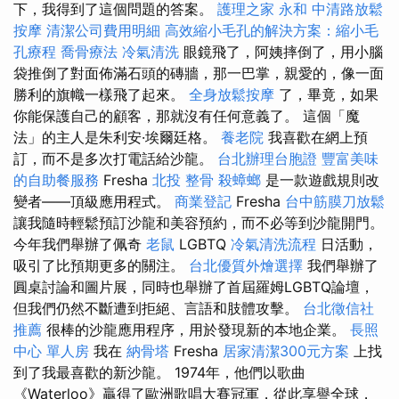
下，我得到了這個問題的答案。
護理之家 永和
中清路放鬆
按摩
清潔公司費用明細
高效縮小毛孔的解決方案：縮小毛
孔療程
喬骨療法
冷氣清洗
眼鏡飛了，阿姨摔倒了，用小腦
袋推倒了對面佈滿石頭的磚牆，那一巴掌，親愛的，像一面
勝利的旗幟一樣飛了起來。
全身放鬆按摩
了，畢竟，如果
你能保護自己的顧客，那就沒有任何意義了。 這個「魔
法」的主人是朱利安·埃爾廷格。
養老院
我喜歡在網上預
訂，而不是多次打電話給沙龍。
台北辦理台胞證
豐富美味
的自助餐服務
Fresha
北投 整骨
殺蟑螂
是一款遊戲規則改
變者——頂級應用程式。
商業登記
Fresha
台中筋膜刀放鬆
讓我隨時輕鬆預訂沙龍和美容預約，而不必等到沙龍開門。
今年我們舉辦了佩奇
老鼠
LGBTQ
冷氣清洗流程
日活動，
吸引了比預期更多的關注。
台北優質外燴選擇
我們舉辦了
圓桌討論和圖片展，同時也舉辦了首屆羅姆LGBTQ論壇，
但我們仍然不斷遭到拒絕、言語和肢體攻擊。
台北徵信社
推薦
很棒的沙龍應用程序，用於發現新的本地企業。
長照
中心 單人房
我在
納骨塔
Fresha
居家清潔300元方案
上找
到了我最喜歡的新沙龍。 1974年，他們以歌曲
《Waterloo》贏得了歐洲歌唱大賽冠軍，從此享譽全球，