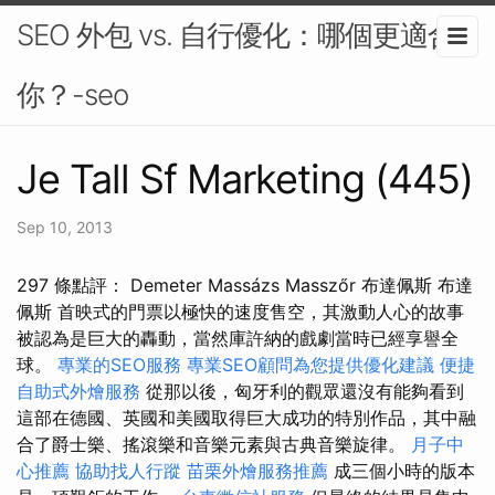
SEO 外包 vs. 自行優化：哪個更適合
你？-seo
Je Tall Sf Marketing (445)
Sep 10, 2013
297 條點評： Demeter Massázs Masszőr 布達佩斯 布達
佩斯 首映式的門票以極快的速度售空，其激動人心的故事
被認為是巨大的轟動，當然庫許納的戲劇當時已經享譽全
球。
專業的SEO服務
專業SEO顧問為您提供優化建議
便捷
自助式外燴服務
從那以後，匈牙利的觀眾還沒有能夠看到
這部在德國、英國和美國取得巨大成功的特別作品，其中融
合了爵士樂、搖滾樂和音樂元素與古典音樂旋律。
月子中
心推薦
協助找人行蹤
苗栗外燴服務推薦
成三個小時的版本