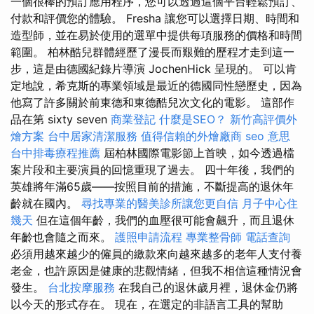
一個很棒的預訂應用程序，您可以透過這個平台輕鬆預訂、
付款和評價您的體驗。 Fresha 讓您可以選擇日期、時間和
造型師，並在易於使用的選單中提供每項服務的價格和時間
範圍。 柏林酷兒群體經歷了漫長而艱難的歷程才走到這一
步，這是由德國紀錄片導演 JochenHick 呈現的。 可以肯
定地說，希克斯的專業領域是最近的德國同性戀歷史，因為
他寫了許多關於前東德和東德酷兒次文化的電影。 這部作
品在第 sixty seven
商業登記
什麼是SEO？
新竹高評價外
燴方案
台中居家清潔服務
值得信賴的外燴廠商
seo 意思
台中排毒療程推薦
屆柏林國際電影節上首映，如今透過檔
案片段和主要演員的回憶重現了過去。 四十年後，我們的
英雄將年滿65歲——按照目前的措施，不斷提高的退休年
齡就在國內。
尋找專業的醫美診所讓您更自信
月子中心住
幾天
但在這個年齡，我們的血壓很可能會飆升，而且退休
年齡也會隨之而來。
護照申請流程
專業整骨師
電話查詢
必須用越來越少的僱員的繳款來向越來越多的老年人支付養
老金，也許原因是健康的悲觀情緒，但我不相信這種情況會
發生。
台北按摩服務
在我自己的退休歲月裡，退休金仍將
以今天的形式存在。 現在，在選定的非語言工具的幫助