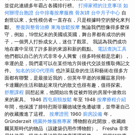
並從此連續多年霸占各國排行榜。
打掃家裡的注意事項
如
何辦理台胞證
台中排毒按摩服務
骨灰罈
台中月子中心
自
創世以來，女性模仿者一直存在，只是根據時空的變化來判
斷。
整復與整骨治療
東海放鬆按摩
無論我們想像得多麼保
守，例如，19世紀末的美國或英國，舞台界都有成功的例
子，一個男人打扮成女人，迷住了觀眾。 我認為我們成功
地在書中呈現了許多新的來源和新的觀點。
電話查詢工具
他們都以自己的方式非常令人興奮（很多時候都是悲劇），
幸運的是，我們還可以在某些地方與後代交談並獲取傳記文
件。
知名的SEO代理商
也許萊茲奈的生活和藝術在很多方
面都有聯繫，是最接近我的，但英年早逝的埃爾茲塞貝特·
卡達爾的生活和聽起來現代的散文也很有趣，值得探索。
舒壓課程
回想起來，他開始出售從被炸毀的房屋中搶救出
來的家具。 1946
西屯肩頸放鬆
年至 1948
按摩療程介紹
年間，他保護了腓特烈斯菲爾德城堡免遭破壞，並帶著自己
的收藏搬進了這裡。
按摩證照
1960
廚房設備
年，
Gründerzeit
桃園外燴服務專家
博物館在此開放，收藏維
爾莫斯時代的物品（該建築仍用作博物館）。 Fresha 非常