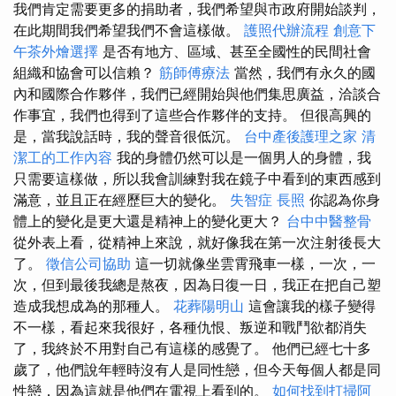
我們肯定需要更多的捐助者，我們希望與市政府開始談判，
在此期間我們希望我們不會這樣做。
護照代辦流程
創意下
午茶外燴選擇
是否有地方、區域、甚至全國性的民間社會
組織和協會可以信賴？
筋師傅療法
當然，我們有永久的國
內和國際合作夥伴，我們已經開始與他們集思廣益，洽談合
作事宜，我們也得到了這些合作夥伴的支持。 但很高興的
是，當我說話時，我的聲音很低沉。
台中產後護理之家
清
潔工的工作內容
我的身體仍然可以是一個男人的身體，我
只需要這樣做，所以我會訓練對我在鏡子中看到的東西感到
滿意，並且正在經歷巨大的變化。
失智症
長照
你認為你身
體上的變化是更大還是精神上的變化更大？
台中中醫整骨
從外表上看，從精神上來說，就好像我在第一次注射後長大
了。
徵信公司協助
這一切就像坐雲霄飛車一樣，一次，一
次，但到最後我總是熬夜，因為日復一日，我正在把自己塑
造成我想成為的那種人。
花葬陽明山
這會讓我的樣子變得
不一樣，看起來我很好，各種仇恨、叛逆和戰鬥欲都消失
了，我終於不用對自己有這樣的感覺了。 他們已經七十多
歲了，他們說年輕時沒有人是同性戀，但今天每個人都是同
性戀，因為這就是他們在電視上看到的。
如何找到打掃阿